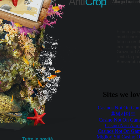
Anti
Touch
Crop
Re
touch
Allarga i tuoi or
Fino a que
TouchReto
modificare i 
di rimuov
foto su un d
sgraditi n
era un’impr
esaltare g
Grazie ad A
fotografie
limite fa pa
Benvenuto n
Sites we lo
Casinos Not On Gam
홀덤사이트
Casino Not On Gam
Casino Non Aam
Casinos Not On Gam
Migliori Siti Casino O
Tutte le novità