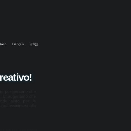
aliano
Français
日本語
reativo!
nte per persone che
co. Ci auguriamo che
ande aiuto per le
a ad avvicinarsi alla
Software di fotoritocco